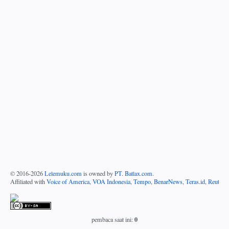
© 2016-
2026
Lelemuku.com
is owned by
PT. Batlax.com
.
Affiliated with
Voice of America
,
VOA Indonesia
,
Tempo
,
BenarNews
,
Teras.id
,
Reuters
0
pembaca saat ini: