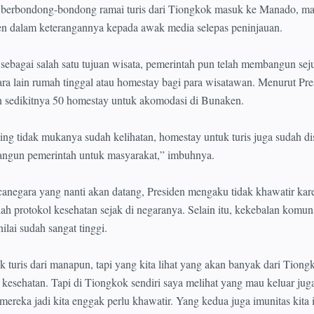
an berbondong-bondong ramai turis dari Tiongkok masuk ke Manado, m
den dalam keterangannya kepada awak media selepas peninjauan.
bagai salah satu tujuan wisata, pemerintah pun telah membangun sej
ara lain rumah tinggal atau homestay bagi para wisatawan. Menurut Pre
 sedikitnya 50 homestay untuk akomodasi di Bunaken.
aling tidak mukanya sudah kelihatan, homestay untuk turis juga sudah di
bangun pemerintah untuk masyarakat,” imbuhnya.
canegara yang nanti akan datang, Presiden mengaku tidak khawatir kar
mlah protokol kesehatan sejak di negaranya. Selain itu, kekebalan komun
ilai sudah sangat tinggi.
tuk turis dari manapun, tapi yang kita lihat yang akan banyak dari Tion
 kesehatan. Tapi di Tiongkok sendiri saya melihat yang mau keluar jug
ereka jadi kita enggak perlu khawatir. Yang kedua juga imunitas kita 