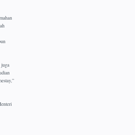
umahan
lah
,
pun
 juga
udian
mestay,”
enteri