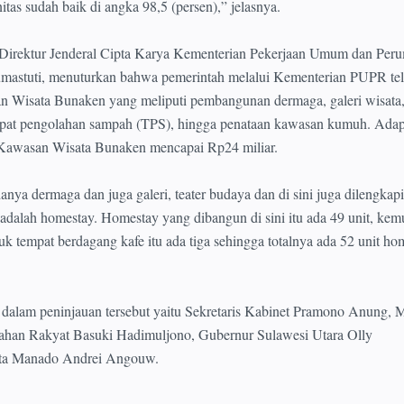
tas sudah baik di angka 98,5 (persen),” jelasnya.
 Direktur Jenderal Cipta Karya Kementerian Pekerjaan Umum dan Per
astuti, menuturkan bahwa pemerintah melalui Kementerian PUPR te
 Wisata Bunaken yang meliputi pembangunan dermaga, galeri wisata
mpat pengolahan sampah (TPS), hingga penataan kawasan kumuh. Ada
 Kawasan Wisata Bunaken mencapai Rp24 miliar.
a dermaga dan juga galeri, teater budaya dan di sini juga dilengkapi
adalah homestay. Homestay yang dibangun di sini itu ada 49 unit, kem
k tempat berdagang kafe itu ada tiga sehingga totalnya ada 52 unit ho
dalam peninjauan tersebut yaitu Sekretaris Kabinet Pramono Anung, M
han Rakyat Basuki Hadimuljono, Gubernur Sulawesi Utara Olly
ta Manado Andrei Angouw.