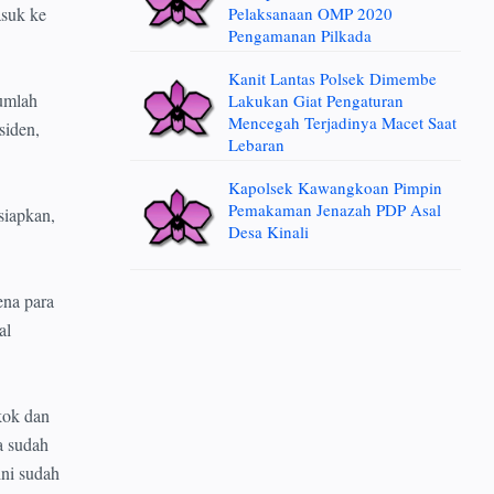
Pelaksanaan OMP 2020
asuk ke
Pengamanan Pilkada
Kanit Lantas Polsek Dimembe
umlah
Lakukan Giat Pengaturan
Mencegah Terjadinya Macet Saat
siden,
Lebaran
Kapolsek Kawangkoan Pimpin
Pemakaman Jenazah PDP Asal
siapkan,
Desa Kinali
ena para
al
gkok dan
a sudah
ini sudah